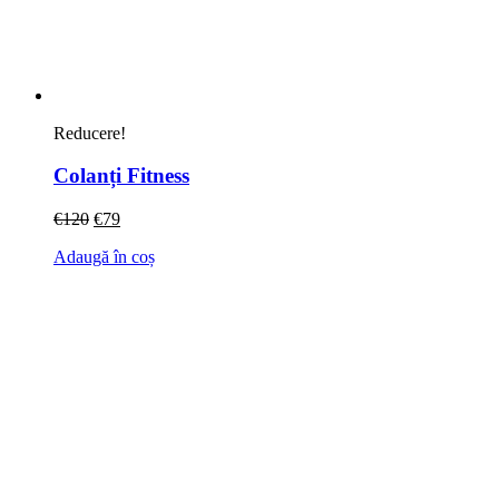
Reducere!
Colanți Fitness
€
120
€
79
Adaugă în coș