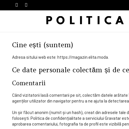
SWITCH
Menu
SKIN
POLITICĂ
Cine ești (suntem)
Adresa sitului web este: https://magazin.elita.moda.
Ce date personale colectăm și de c
Comentarii
Când vizitatorii lasă comentarii pe sit, colectăm datele arătate în
agenților utilizator din navigator pentru a ne ajuta la detectare
Un șir făcut anonim (numit și un hash), creat din adresele tale d
folosești. Politica de confidențialitate a serviciului Gravatar e
aprobarea comentariului, fotografia ta de profil este vizibilă pe