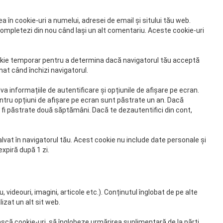
a în cookie-uri a numelui, adresei de email și sitului tău web.
completezi din nou când lași un alt comentariu. Aceste cookie-uri
okie temporar pentru a determina dacă navigatorul tău acceptă
nat când închizi navigatorul.
va informațiile de autentificare și opțiunile de afișare pe ecran.
pentru opțiuni de afișare pe ecran sunt păstrate un an. Dacă
r fi păstrate două săptămâni. Dacă te dezautentifici din cont,
salvat în navigatorul tău. Acest cookie nu include date personale și
 expiră după 1 zi.
 videouri, imagini, articole etc.). Conținutul înglobat de pe alte
izat un alt sit web.
scă cookie-uri, să înglobeze urmărirea suplimentară de la părți