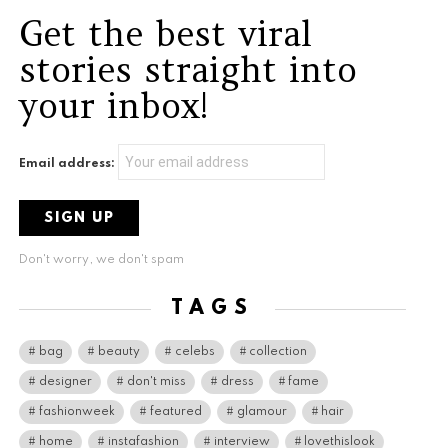
Get the best viral
stories straight into
your inbox!
Email address:
Don't worry, we don't spam
TAGS
bag
beauty
celebs
collection
designer
don't miss
dress
fame
fashionweek
featured
glamour
hair
home
instafashion
interview
lovethislook