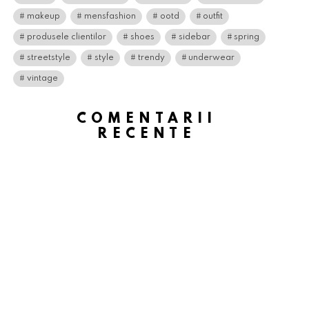
makeup
mensfashion
ootd
outfit
produsele clientilor
shoes
sidebar
spring
streetstyle
style
trendy
underwear
vintage
COMENTARII
RECENTE