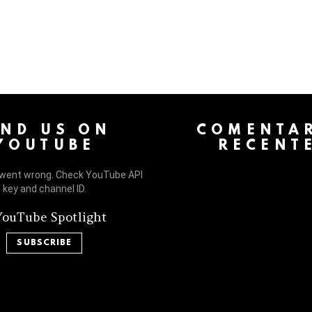
 > G1 Socials > Instagram.
IND US ON
COMENTAR
YOUTUBE
RECENT
went wrong. Check YouTube API
key and channel ID.
ouTube Spotlight
SUBSCRIBE