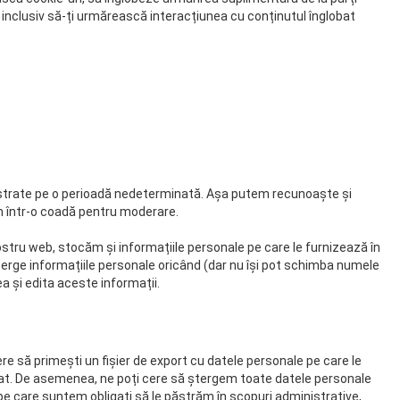
, inclusiv să-ți urmărească interacțiunea cu conținutul înglobat
ăstrate pe o perioadă nedeterminată. Așa putem recunoaște și
m într-o coadă pentru moderare.
nostru web, stocăm și informațiile personale pe care le furnizează în
sau șterge informațiile personale oricând (dar nu își pot schimba numele
a și edita aceste informații.
re să primești un fișier de export cu datele personale pe care le
nizat. De asemenea, ne poți cere să ștergem toate datele personale
pe care suntem obligați să le păstrăm în scopuri administrative,