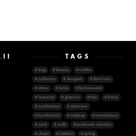
II
TAGS
E
bag
beauty
celebs
collection
designer
don't miss
dress
fame
fashionweek
featured
glamour
hair
home
instafashion
interview
lovethislook
makeup
mensfashion
ootd
outfit
produsele clientilor
shoes
sidebar
spring