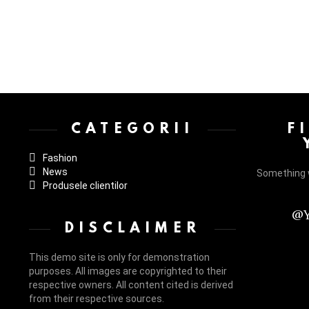
Instagram not configured. Please set it up in the WP Admin > Settings
CATEGORII
F
Fashion
News
Something 
Produsele clientilor
@Y
DISCLAIMER
This demo site is only for demonstration
purposes. All images are copyrighted to their
respective owners. All content cited is derived
from their respective sources.