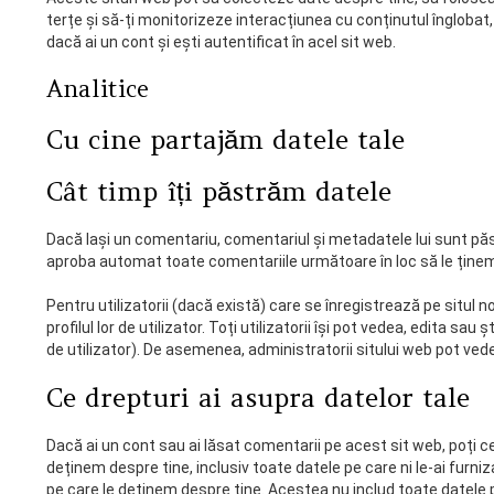
terțe și să-ți monitorizeze interacțiunea cu conținutul înglobat
dacă ai un cont și ești autentificat în acel sit web.
Analitice
Cu cine partajăm datele tale
Cât timp îți păstrăm datele
Dacă lași un comentariu, comentariul și metadatele lui sunt p
aproba automat toate comentariile următoare în loc să le ține
Pentru utilizatorii (dacă există) care se înregistrează pe situl 
profilul lor de utilizator. Toți utilizatorii își pot vedea, edita 
de utilizator). De asemenea, administratorii sitului web pot vede
Ce drepturi ai asupra datelor tale
Dacă ai un cont sau ai lăsat comentarii pe acest sit web, poți ce
deținem despre tine, inclusiv toate datele pe care ni le-ai fur
pe care le deținem despre tine. Acestea nu includ toate datele 