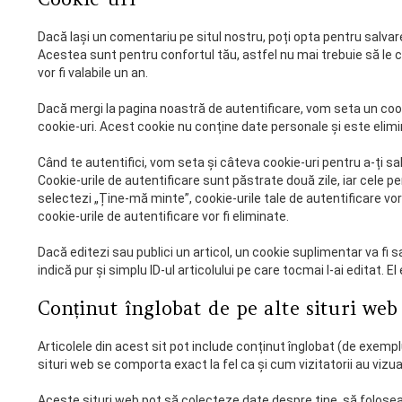
Dacă lași un comentariu pe situl nostru, poți opta pentru salvare
Acestea sunt pentru confortul tău, astfel nu mai trebuie să le 
vor fi valabile un an.
Dacă mergi la pagina noastră de autentificare, vom seta un co
cookie-uri. Acest cookie nu conține date personale și este elimi
Când te autentifici, vom seta și câteva cookie-uri pentru a-ți sal
Cookie-urile de autentificare sunt păstrate două zile, iar cele 
selectezi „Ține-mă minte”, cookie-urile tale de autentificare vo
cookie-urile de autentificare vor fi eliminate.
Dacă editezi sau publici un articol, un cookie suplimentar va fi 
indică pur și simplu ID-ul articolului pe care tocmai l-ai editat. El
Conținut înglobat de pe alte situri web
Articolele din acest sit pot include conținut înglobat (de exemplu,
situri web se comporta exact la fel ca și cum vizitatorii au vizual
Aceste situri web pot să colecteze date despre tine, să folosea